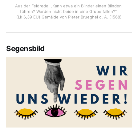
Aus der Feldrede: „Kann etwa ein Blinder einen Blinden 
führen? Werden nicht beide in eine Grube fallen?“ 
(Lk 6,39 EU) Gemälde von Pieter Brueghel d. Ä. (1568)
Segensbild