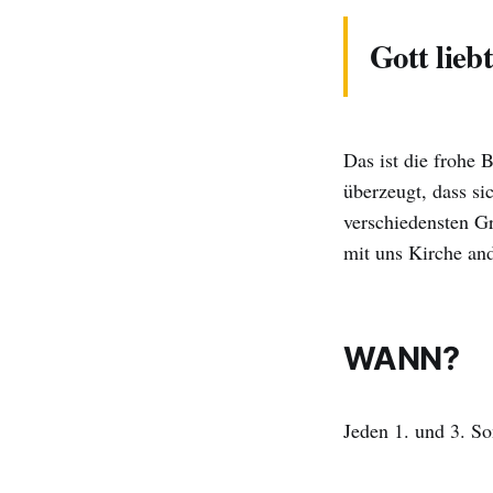
Gott lieb
Das ist die frohe B
überzeugt, dass si
verschiedensten G
mit uns Kirche and
WANN?
Jeden 1. und 3. S