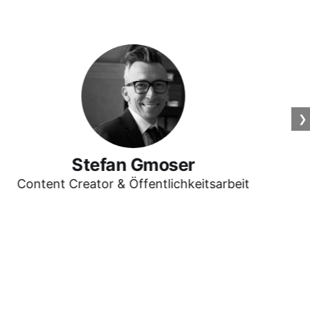
❯
Florian Mittl
Gründer und Leiter