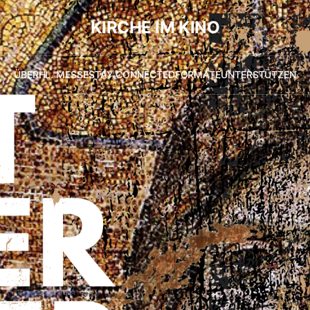
KIRCHE IM KINO
ÜBER
HL. MESSE
STAY CONNECTED
FORMATE
UNTERSTÜTZEN