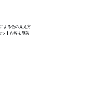
セット内容を確認す
使用後は毛流れを
大切です。